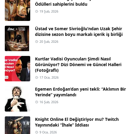
Ödülleri sahiplerini buldu
19 Şub, 2026
Üstad ve Somer Sivrioğlu’ndan Uzak Şehir
dizisine sezon boyu markalı içerik iş birliği
20 Şub, 2026
Kurtlar Vadisi Oyuncuları Şimdi Nasıl
Görünüyor? Dizi Dönemi ve Güncel Halleri
(Fotoğraflı)
17 Oca, 2026
Egemen Erdoğan’dan yeni tekli: “Aklımın Bir
Yerinde” yayımlandı
16 Şub, 2026
Knight Online El Değiştiriyor mu? Twitch
Yayınındaki “İhale” İddiası
9 Oca, 2026