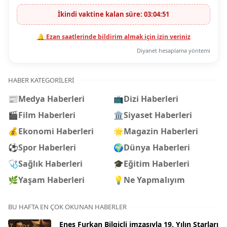
İkindi vaktine kalan süre: 03:04:50
🔔 Ezan saatlerinde bildirim almak için izin veriniz
Diyanet hesaplama yöntemi
HABER KATEGORILERI
📰
Medya Haberleri
📺
Dizi Haberleri
🎬
Film Haberleri
🏛️
Siyaset Haberleri
💰
Ekonomi Haberleri
🌟
Magazin Haberleri
⚽
Spor Haberleri
🌍
Dünya Haberleri
🩺
Sağlık Haberleri
🎓
Eğitim Haberleri
🌿
Yaşam Haberleri
💡
Ne Yapmalıyım
BU HAFTA EN ÇOK OKUNAN HABERLER
Enes Furkan Bilgiçli imzasıyla 19. Yılın Starları