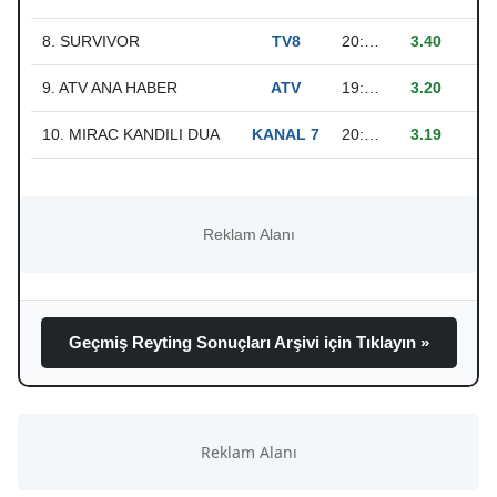
8. SURVIVOR
TV8
20:29:23 - 24:24:27
3.40
9.
9. ATV ANA HABER
ATV
19:00:10 - 19:44:44
3.20
9.
10. MIRAC KANDILI DUA
KANAL 7
20:45:29 - 21:22:06
3.19
8.
Geçmiş Reyting Sonuçları Arşivi için Tıklayın »