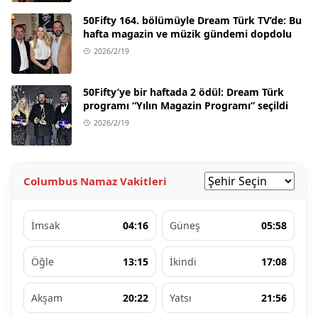
50Fifty 164. bölümüyle Dream Türk TV’de: Bu
hafta magazin ve müzik gündemi dopdolu
2026/2/19
50Fifty’ye bir haftada 2 ödül: Dream Türk
programı “Yılın Magazin Programı” seçildi
2026/2/19
Columbus Namaz Vakitleri
İmsak
04:16
Güneş
05:58
Öğle
13:15
İkindi
17:08
Akşam
20:22
Yatsı
21:56