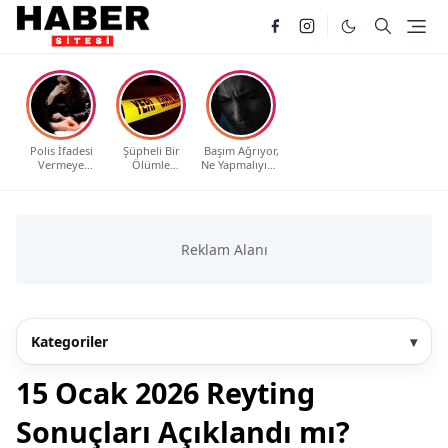
Polis İfadesi
Şüpheli Bir
Başım Ağrıyor,
Vermeye
Ölümle
Ne Yapmalıyım?
Çağrıldım, Ne
Karşılaştım, Ne
Evde Etkili ve
Yapmalıyım?
Yapmalıyım?
Güvenli
Haklarınız ve
Yöntemler
Bilmeniz
Gerekenler
Kategoriler
▾
15 Ocak 2026 Reyting
Sonuçları Açıklandı mı?