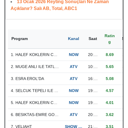
13 Ocak 2026 Reyting Sonuçları Ne Zaman
Açıklanır? Salı AB, Total, ABC1
Ratin
Program
Kanal
Saat
Sh
g
1. HALEF KOKLERIN CAGRISI
NOW
20:44:28 - 24:17:56
8.69
23
2. MUGE ANLI ILE TATLI SERT
ATV
10:00:03 - 12:59:53
5.65
33
3. ESRA EROL'DA
ATV
16:21:35 - 18:46:03
5.08
19
4. SELCUK TEPELI ILE NOW ANA HABER
NOW
19:00:08 - 19:59:48
4.57
14
5. HALEF KOKLERIN CAGRISI (OZET)
NOW
19:59:58 - 20:44:23
4.01
11
6. BESIKTAS-EMRE GOKDEMIR INSAAT ANKARA KECIORENGUCU ZIRAAT TURKIYE KUPASI KARSILASMASI
ATV
20:21:11 - 22:37:41
3.62
9.
7. VELIAHT
SHOW TV
21:00:03 - 24:18:30
3.51
9.