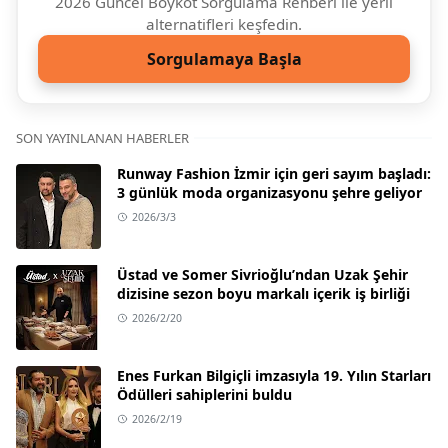
2026 Güncel Boykot Sorgulama Rehberi ile yerli
alternatifleri keşfedin.
Sorgulamaya Başla
SON YAYINLANAN HABERLER
Runway Fashion İzmir için geri sayım başladı:
3 günlük moda organizasyonu şehre geliyor
2026/3/3
Üstad ve Somer Sivrioğlu’ndan Uzak Şehir
dizisine sezon boyu markalı içerik iş birliği
2026/2/20
Enes Furkan Bilgiçli imzasıyla 19. Yılın Starları
Ödülleri sahiplerini buldu
2026/2/19