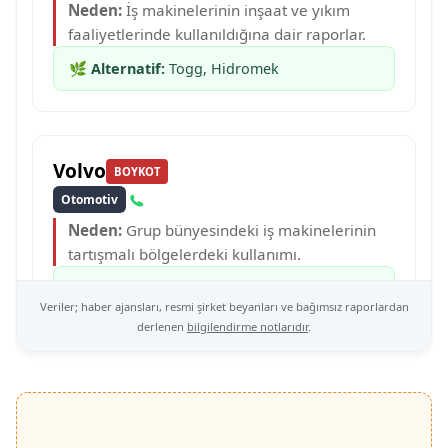
Neden:
İş makinelerinin inşaat ve yıkım
faaliyetlerinde kullanıldığına dair raporlar.
🌿
Alternatif:
Togg, Hidromek
Volvo
BOYKOT
Otomotiv
Neden:
Grup bünyesindeki iş makinelerinin
tartışmalı bölgelerdeki kullanımı.
🌿
Alternatif:
Togg, Karsan
Veriler; haber ajansları, resmi şirket beyanları ve bağımsız raporlardan
derlenen
bilgilendirme notlarıdır
.
Mercedes-Benz
BOYKOT
Otomotiv