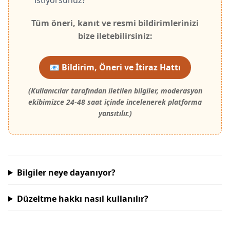
kullanılması nedeniyle küresel boykot
listelerinde yer alması.
Tüm öneri, kanıt ve resmi bildirimlerinizi
bize iletebilirsiniz:
🌿
Alternatif:
Hidromek, MST
📧 Bildirim, Öneri ve İtiraz Hattı
Chevrolet
(Kullanıcılar tarafından iletilen bilgiler, moderasyon
BOYKOT
ekibimizce 24-48 saat içinde incelenerek platforma
Otomotiv
yansıtılır.)
Neden:
General Motors iştiraki olarak
teknolojik iş birlikleri.
🌿
Alternatif:
Togg
Bilgiler neye dayanıyor?
Düzeltme hakkı nasıl kullanılır?
Volkswagen / Audi
BOYKOT
Otomotiv