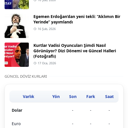
Egemen Erdoğan’dan yeni tekli: “Aklımın Bir
Yerinde” yayımlandı
16 Şub, 2026
Kurtlar Vadisi Oyuncuları Şimdi Nasıl
Görünüyor? Dizi Dönemi ve Güncel Halleri
(Fotoğraflı)
17 Oca, 2026
GÜNCEL DÖVIZ KURLARI
Varlık
Yön
Son
Fark
Saat
Dolar
-
-
-
Euro
-
-
-