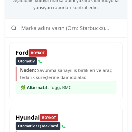
Aşağıdaki kutuya marka adını yazarak kamuoyuna
yansıyan raporları kontrol edin.
Ford
BOYKOT
Otomotiv
Neden:
Savunma sanayii iş birlikleri ve araç
tedarik süreçlerine dair iddialar.
🌿
Alternatif:
Togg, BMC
Hyundai
BOYKOT
Otomotiv / İş Makinesi