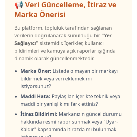
Neden:
İsrail'deki Ar-Ge merkezleri ve
📢 Veri Güncelleme, İtiraz ve
teknoloji yatırımları.
Marka Önerisi
🌿
Alternatif:
Togg, BMC
Bu platform, topluluk tarafından sağlanan
verilerin doğrulanarak sunulduğu bir
"Yer
Sağlayıcı"
sistemidir. İçerikler, kullanıcı
BMW
bildirimleri ve kamuya açık raporlar ışığında
BOYKOT
dinamik olarak güncellenmektedir.
Otomotiv
Neden:
İsrail merkezli otonom sürüş
Marka Öner:
Listede olmayan bir markayı
teknolojilerine yapılan yatırımlar.
bildirmek veya veri eklemek mi
istiyorsunuz?
🌿
Alternatif:
Togg
Maddi Hata:
Paylaşılan içerikte teknik veya
maddi bir yanlışlık mı fark ettiniz?
İtiraz Bildirimi:
Markanızın güncel durumu
Caterpillar (CAT)
BOYKOT
hakkında resmi rapor sunmak veya "Uyar-
İş Makinesi
Kaldır" kapsamında itirazda mı bulunmak
Neden:
Ürünlerinin yıkım operasyonlarında
istiyorsunuz?