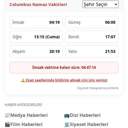
Columbus Namaz Vakitleri
İmsak
04:19
Güneş
06:00
Öğle
13:15 (Cuma)
İkindi
17:07
Akşam
20:19
Yatsı
21:53
İmsak vaktine kalan süre: 04:47:14
🔔 Ezan saatlerinde bildirim almak için izin veriniz
Diyanet hesaplama yöntemi
HABER KATEGORILERI
📰
Medya Haberleri
📺
Dizi Haberleri
🎬
Film Haberleri
🏛️
Siyaset Haberleri