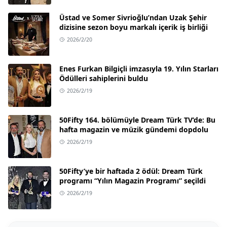
Neden:
İsrail pazarındaki ticari bağları ve
teknoloji yatırımları.
Üstad ve Somer Sivrioğlu’ndan Uzak Şehir
dizisine sezon boyu markalı içerik iş birliği
🌿
Alternatif:
Togg, Toyota
2026/2/20
Enes Furkan Bilgiçli imzasıyla 19. Yılın Starları
Ödülleri sahiplerini buldu
2026/2/19
📢 Bilinçli tüketime destek olmak için bu
rehberi paylaşın:
50Fifty 164. bölümüyle Dream Türk TV’de: Bu
hafta magazin ve müzik gündemi dopdolu
WhatsApp
X / Twitter
2026/2/19
Facebook
Linki Kopyala
50Fifty’ye bir haftada 2 ödül: Dream Türk
programı “Yılın Magazin Programı” seçildi
2026/2/19