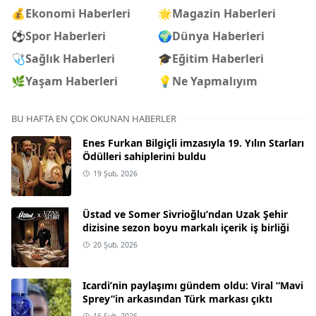
💰
Ekonomi Haberleri
🌟
Magazin Haberleri
⚽
Spor Haberleri
🌍
Dünya Haberleri
🩺
Sağlık Haberleri
🎓
Eğitim Haberleri
🌿
Yaşam Haberleri
💡
Ne Yapmalıyım
BU HAFTA EN ÇOK OKUNAN HABERLER
Enes Furkan Bilgiçli imzasıyla 19. Yılın Starları
Ödülleri sahiplerini buldu
19 Şub, 2026
Üstad ve Somer Sivrioğlu’ndan Uzak Şehir
dizisine sezon boyu markalı içerik iş birliği
20 Şub, 2026
Icardi’nin paylaşımı gündem oldu: Viral “Mavi
Sprey”in arkasından Türk markası çıktı
16 Şub, 2026