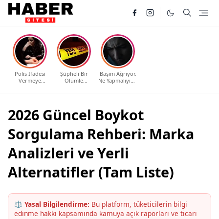
Polis İfadesi
Şüpheli Bir
Başım Ağrıyor,
Vermeye
Ölümle
Ne Yapmalıyım?
Çağrıldım, Ne
Karşılaştım, Ne
Evde Etkili ve
Yapmalıyım?
Yapmalıyım?
Güvenli
Haklarınız ve
Yöntemler
Bilmeniz
2026 Güncel Boykot
Gerekenler
Sorgulama Rehberi: Marka
Analizleri ve Yerli
Alternatifler (Tam Liste)
⚖️ Yasal Bilgilendirme:
Bu platform, tüketicilerin bilgi
edinme hakkı kapsamında kamuya açık raporları ve ticari