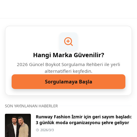
Neden:
İsrail merkezli siber güvenlik ve
yazılım ortaklıkları.
🌿
Alternatif:
Togg
Kia
BOYKOT
Hangi Marka Güvenilir?
Otomotiv
2026 Güncel Boykot Sorgulama Rehberi ile yerli
Neden:
Hyundai grubu bünyesindeki lojistik
alternatifleri keşfedin.
ve tedarik ağları.
Sorgulamaya Başla
🌿
Alternatif:
Togg
SON YAYINLANAN HABERLER
Runway Fashion İzmir için geri sayım başladı:
Honda
BOYKOT
3 günlük moda organizasyonu şehre geliyor
Otomotiv
2026/3/3