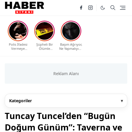
Polis İfadesi
Şüpheli Bir
Başım Ağrıyor,
Vermeye
Ölümle
Ne Yapmalıyım?
Çağrıldım, Ne
Karşılaştım, Ne
Evde Etkili ve
Yapmalıyım?
Yapmalıyım?
Güvenli
Haklarınız ve
Yöntemler
Bilmeniz
Gerekenler
Kategoriler
▾
Tuncay Tuncel’den “Bugün
Doğum Günüm”: Taverna ve