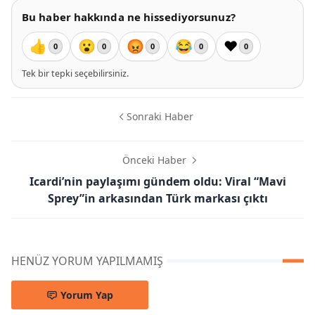
Bu haber hakkında ne hissediyorsunuz?
👍
😮
😡
😂
❤️
0
0
0
0
0
Tek bir tepki seçebilirsiniz.
Sonraki Haber
Önceki Haber
Icardi’nin paylaşımı gündem oldu: Viral “Mavi
Sprey”in arkasından Türk markası çıktı
HENÜZ YORUM YAPILMAMIŞ
Yorum Yap