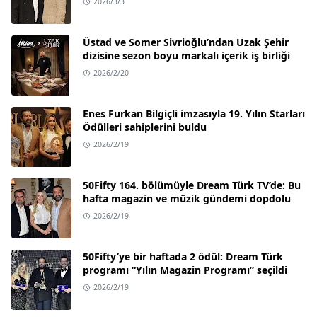
2026/3/3
Üstad ve Somer Sivrioğlu’ndan Uzak Şehir
dizisine sezon boyu markalı içerik iş birliği
2026/2/20
Enes Furkan Bilgiçli imzasıyla 19. Yılın Starları
Ödülleri sahiplerini buldu
2026/2/19
50Fifty 164. bölümüyle Dream Türk TV’de: Bu
hafta magazin ve müzik gündemi dopdolu
2026/2/19
50Fifty’ye bir haftada 2 ödül: Dream Türk
programı “Yılın Magazin Programı” seçildi
2026/2/19