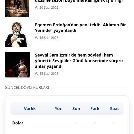
dizisine sezon boyu markalı içerik iş birliği
20 Şub, 2026
Egemen Erdoğan’dan yeni tekli: “Aklımın Bir
Yerinde” yayımlandı
16 Şub, 2026
Şevval Sam İzmir’de hem söyledi hem
yönetti: Sevgililer Günü konserinde sürpriz
anlar yaşandı
15 Şub, 2026
GÜNCEL DÖVIZ KURLARI
Varlık
Yön
Son
Fark
Saat
Dolar
-
-
-