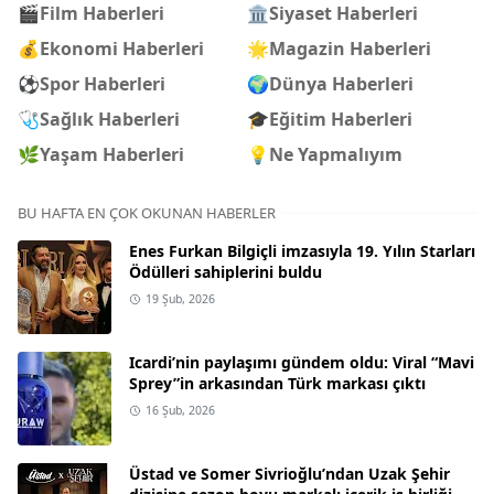
🎬
Film Haberleri
🏛️
Siyaset Haberleri
💰
Ekonomi Haberleri
🌟
Magazin Haberleri
⚽
Spor Haberleri
🌍
Dünya Haberleri
🩺
Sağlık Haberleri
🎓
Eğitim Haberleri
🌿
Yaşam Haberleri
💡
Ne Yapmalıyım
BU HAFTA EN ÇOK OKUNAN HABERLER
Enes Furkan Bilgiçli imzasıyla 19. Yılın Starları
Ödülleri sahiplerini buldu
19 Şub, 2026
Icardi’nin paylaşımı gündem oldu: Viral “Mavi
Sprey”in arkasından Türk markası çıktı
16 Şub, 2026
Üstad ve Somer Sivrioğlu’ndan Uzak Şehir