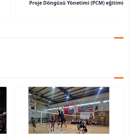
Proje Döngüsü Yönetimi (PCM) eğitimi