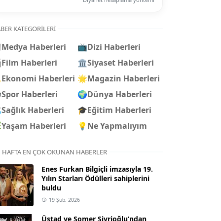
BER KATEGORILERI

Medya Haberleri
📺
Dizi Haberleri

Film Haberleri
🏛️
Siyaset Haberleri

Ekonomi Haberleri
🌟
Magazin Haberleri
⚽
Spor Haberleri
🌍
Dünya Haberleri

Sağlık Haberleri
🎓
Eğitim Haberleri

Yaşam Haberleri
💡
Ne Yapmalıyım
 HAFTA EN ÇOK OKUNAN HABERLER
Enes Furkan Bilgiçli imzasıyla 19.
Yılın Starları Ödülleri sahiplerini
buldu
19 Şub, 2026
Üstad ve Somer Sivrioğlu’ndan