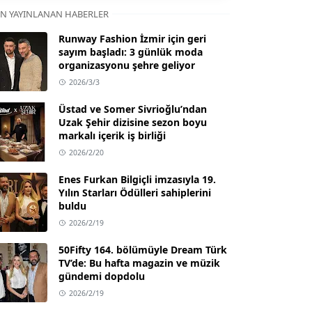
N YAYINLANAN HABERLER
Runway Fashion İzmir için geri
sayım başladı: 3 günlük moda
organizasyonu şehre geliyor
2026/3/3
Üstad ve Somer Sivrioğlu’ndan
Uzak Şehir dizisine sezon boyu
markalı içerik iş birliği
2026/2/20
Enes Furkan Bilgiçli imzasıyla 19.
Yılın Starları Ödülleri sahiplerini
buldu
2026/2/19
50Fifty 164. bölümüyle Dream Türk
TV’de: Bu hafta magazin ve müzik
gündemi dopdolu
2026/2/19