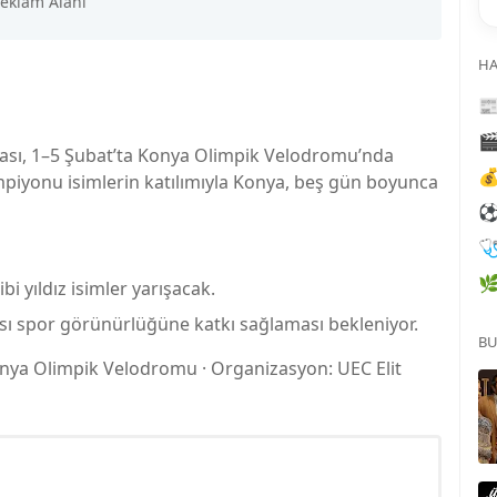
HA


onası, 1–5 Şubat’ta Konya Olimpik Velodromu’nda

mpiyonu isimlerin katılımıyla Konya, beş gün boyunca


i yıldız isimler yarışacak.
sı spor görünürlüğüne katkı sağlaması bekleniyor.
BU
Konya Olimpik Velodromu · Organizasyon: UEC Elit