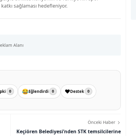
katkı sağlaması hedefleniyor.
😂
❤️
pki
Eğlendirdi
Destek
0
0
0
Önceki Haber
Keçiören Belediyesi’nden STK temsilcilerine