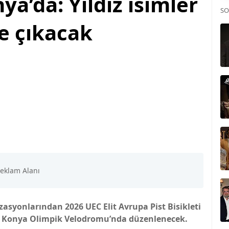
a’da: Yıldız isimler
SO
te çıkacak
zasyonlarından 2026 UEC Elit Avrupa Pist Bisikleti
de Konya Olimpik Velodromu’nda düzenlenecek.