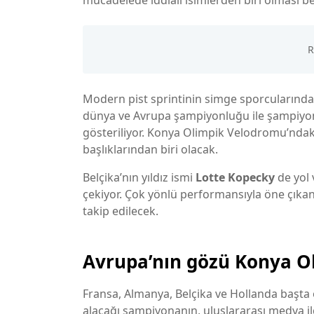
mücadelede iddialı isimlerden biri olması be
Modern pist sprintinin simge sporcularında
dünya ve Avrupa şampiyonluğu ile şampiyon
gösteriliyor. Konya Olimpik Velodromu’ndak
başlıklarından biri olacak.
Belçika’nın yıldız ismi
Lotte Kopecky
de yol v
çekiyor. Çok yönlü performansıyla öne çık
takip edilecek.
Avrupa’nın gözü Konya O
Fransa, Almanya, Belçika ve Hollanda başta 
alacağı şampiyonanın, uluslararası medya ilg