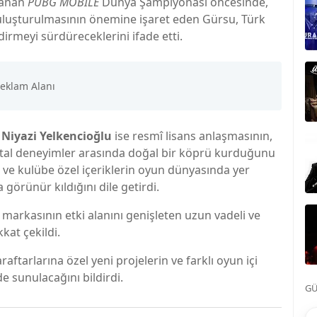
lanan
PUBG MOBILE
Dünya Şampiyonası öncesinde,
buluşturulmasının önemine işaret eden Gürsu, Türk
dirmeyi sürdüreceklerini ifade etti.
ı
Niyazi Yelkencioğlu
ise resmî lisans anlaşmasının,
ijital deneyimler arasında doğal bir köprü kurduğunu
ın ve kulübe özel içeriklerin oyun dünyasında yer
a görünür kıldığını dile getirdi.
y markasının etki alanını genişleten uzun vadeli ve
kkat çekildi.
ftarlarına özel yeni projelerin ve farklı oyun içi
e sunulacağını bildirdi.
GÜ