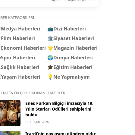
BER KATEGORILERI

Medya Haberleri
📺
Dizi Haberleri

Film Haberleri
🏛️
Siyaset Haberleri

Ekonomi Haberleri
🌟
Magazin Haberleri
⚽
Spor Haberleri
🌍
Dünya Haberleri

Sağlık Haberleri
🎓
Eğitim Haberleri

Yaşam Haberleri
💡
Ne Yapmalıyım
 HAFTA EN ÇOK OKUNAN HABERLER
Enes Furkan Bilgiçli imzasıyla 19.
Yılın Starları Ödülleri sahiplerini
buldu
19 Şub, 2026
Icardi’nin paylaşımı gündem oldu: