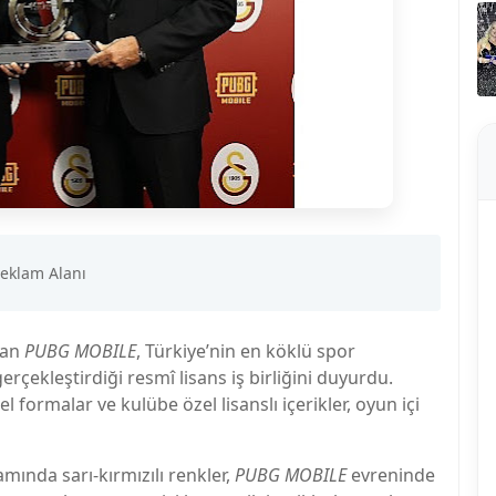
dan
PUBG MOBILE
, Türkiye’nin en köklü spor
rçekleştirdiği resmî lisans iş birliğini duyurdu.
 formalar ve kulübe özel lisanslı içerikler, oyun içi
samında sarı-kırmızılı renkler,
PUBG MOBILE
evreninde