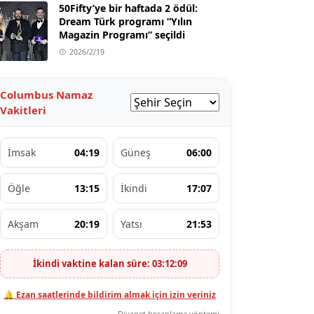
50Fifty’ye bir haftada 2 ödül:
Dream Türk programı “Yılın
Magazin Programı” seçildi
2026/2/19
Columbus Namaz
Vakitleri
İmsak
04:19
Güneş
06:00
Öğle
13:15
İkindi
17:07
Akşam
20:19
Yatsı
21:53
İkindi vaktine kalan süre: 03:12:08
🔔 Ezan saatlerinde bildirim almak için izin veriniz
Diyanet hesaplama yöntemi