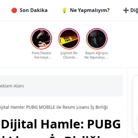
🔴
Son Dakika
💡
Ne Yapmalıyım?
➕ Diğ
Polis İfadesi
Şüpheli Bir
Başım Ağrıyor,
Vermeye
Ölümle
Ne Yapmalıyım?
Çağrıldım, Ne
Karşılaştım, Ne
Evde Etkili ve
Yapmalıyım?
Yapmalıyım?
Güvenli
Haklarınız ve
Yöntemler
Bilmeniz
Gerekenler
ijital Hamle: PUBG MOBILE ile Resmi Lisans İş Birliği
 Dijital Hamle: PUBG