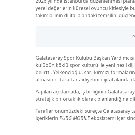
2026 yılında İstanbul’da düzenlenmesi plan
yerel değerlerin küresel oyuncu kitlesiyle 
takımlarının dijital alandaki temsilini güçlen
Galatasaray Spor Kulübü Başkan Yardımcıs
kulübün köklü spor kültürü ile yeni nesil d
belirtti. Yelkencioğlu, sarı-kırmızı formalar
almasının, taraftar aidiyetini dijital alanda d
Yapılan açıklamada, iş birliğinin Galatasara
stratejik bir ortaklık olarak planlandığına di
Taraflar, önümüzdeki süreçte Galatasaray tara
içeriklerin
PUBG MOBILE
ekosistemi içerisind