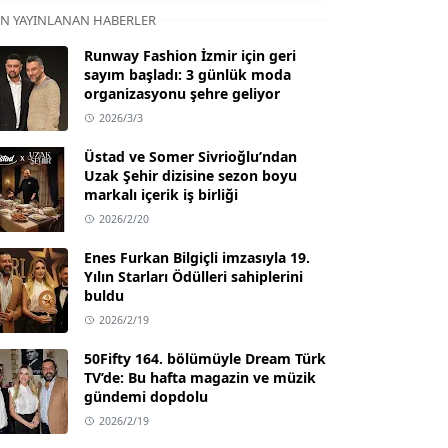
N YAYINLANAN HABERLER
Runway Fashion İzmir için geri
sayım başladı: 3 günlük moda
organizasyonu şehre geliyor
2026/3/3
Üstad ve Somer Sivrioğlu’ndan
Uzak Şehir dizisine sezon boyu
markalı içerik iş birliği
2026/2/20
Enes Furkan Bilgiçli imzasıyla 19.
Yılın Starları Ödülleri sahiplerini
buldu
2026/2/19
50Fifty 164. bölümüyle Dream Türk
TV’de: Bu hafta magazin ve müzik
gündemi dopdolu
2026/2/19