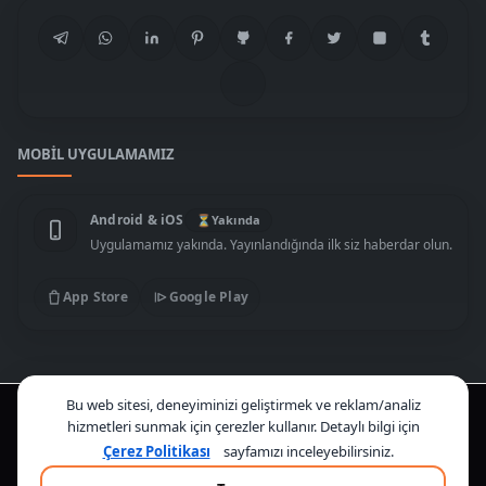
MOBIL UYGULAMAMIZ
Android & iOS
⏳
Yakında
Uygulamamız yakında. Yayınlandığında ilk siz haberdar olun.
App Store
Google Play
Çerez bildirimi
Bu web sitesi, deneyiminizi geliştirmek ve reklam/analiz
© 2026 Habersitesi.gen.tr
hizmetleri sunmak için çerezler kullanır. Detaylı bilgi için
Çerez Politikası
Gizlilik Politikası
Çerez Politikası
sayfamızı inceleyebilirsiniz.