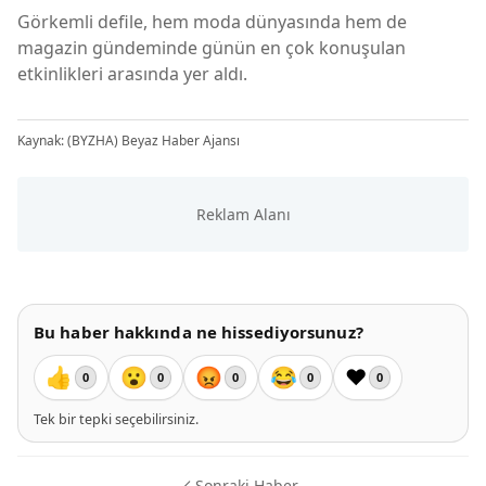
Görkemli defile, hem moda dünyasında hem de
magazin gündeminde günün en çok konuşulan
etkinlikleri arasında yer aldı.
Kaynak: (BYZHA) Beyaz Haber Ajansı
Bu haber hakkında ne hissediyorsunuz?
👍
😮
😡
😂
❤️
0
0
0
0
0
Tek bir tepki seçebilirsiniz.
Sonraki Haber