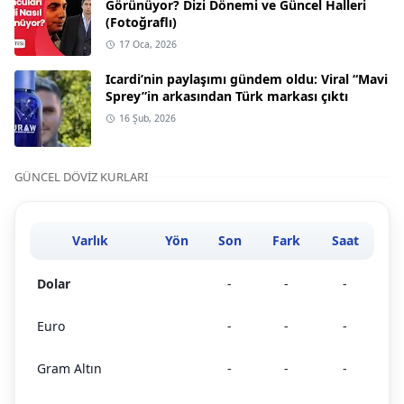
Görünüyor? Dizi Dönemi ve Güncel Halleri
(Fotoğraflı)
17 Oca, 2026
Icardi’nin paylaşımı gündem oldu: Viral “Mavi
Sprey”in arkasından Türk markası çıktı
16 Şub, 2026
GÜNCEL DÖVIZ KURLARI
Varlık
Yön
Son
Fark
Saat
Dolar
-
-
-
Euro
-
-
-
Gram Altın
-
-
-