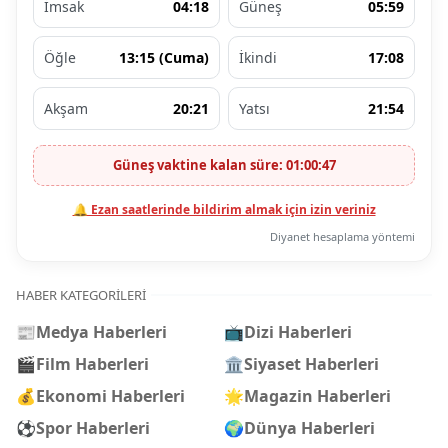
İmsak
04:18
Güneş
05:59
Öğle
13:15 (Cuma)
İkindi
17:08
Akşam
20:21
Yatsı
21:54
Güneş vaktine kalan süre: 01:00:46
🔔 Ezan saatlerinde bildirim almak için izin veriniz
Diyanet hesaplama yöntemi
HABER KATEGORILERI
📰
Medya Haberleri
📺
Dizi Haberleri
🎬
Film Haberleri
🏛️
Siyaset Haberleri
💰
Ekonomi Haberleri
🌟
Magazin Haberleri
⚽
Spor Haberleri
🌍
Dünya Haberleri