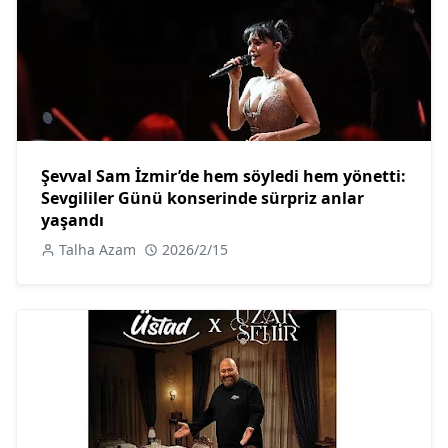
Şevval Sam İzmir’de hem söyledi hem yönetti:
Sevgililer Günü konserinde sürpriz anlar
yaşandı
Talha Azam
2026/2/15