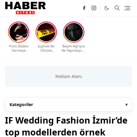
Polis İfadesi
Şüpheli Bir
Başım Ağrıyor,
Vermeye
Ölümle
Ne Yapmalıyım?
Çağrıldım, Ne
Karşılaştım, Ne
Evde Etkili ve
Yapmalıyım?
Yapmalıyım?
Güvenli
Haklarınız ve
Yöntemler
Bilmeniz
Gerekenler
Kategoriler
▾
IF Wedding Fashion İzmir’de
top modellerden örnek