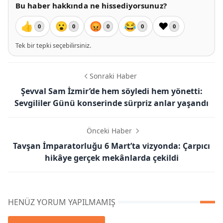
Bu haber hakkında ne hissediyorsunuz?
👍
😮
😡
😂
❤️
0
0
0
0
0
Tek bir tepki seçebilirsiniz.
Sonraki Haber
Şevval Sam İzmir’de hem söyledi hem yönetti:
Sevgililer Günü konserinde sürpriz anlar yaşandı
Önceki Haber
Tavşan İmparatorluğu 6 Mart’ta vizyonda: Çarpıcı
hikâye gerçek mekânlarda çekildi
HENÜZ YORUM YAPILMAMIŞ