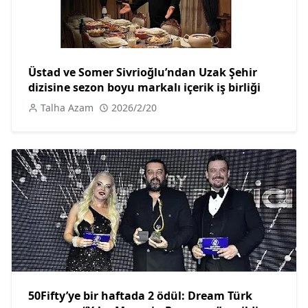
Üstad ve Somer Sivrioğlu’ndan Uzak Şehir
dizisine sezon boyu markalı içerik iş birliği
Talha Azam
2026/2/20
50Fifty’ye bir haftada 2 ödül: Dream Türk