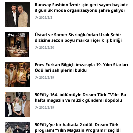
Runway Fashion İzmir için geri sayım başladı:
3 günlük moda organizasyonu şehre geliyor
2026/3/3
Üstad ve Somer Sivrioğlu’ndan Uzak Şehir
dizisine sezon boyu markalı içerik iş birliği
2026/2/20
Enes Furkan Bilgiçli imzasıyla 19. Yılın Starları
Ödülleri sahiplerini buldu
2026/2/19
50Fifty 164. bölümüyle Dream Türk TV’de: Bu
hafta magazin ve müzik gündemi dopdolu
2026/2/19
50Fifty’ye bir haftada 2 ödül: Dream Türk
programı “Yılın Magazin Programı” seçildi