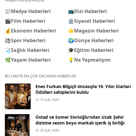
HABER KATEGORILERI
📰
Medya Haberleri
📺
Dizi Haberleri
🎬
Film Haberleri
🏛️
Siyaset Haberleri
💰
Ekonomi Haberleri
🌟
Magazin Haberleri
⚽
Spor Haberleri
🌍
Dünya Haberleri
🩺
Sağlık Haberleri
🎓
Eğitim Haberleri
🌿
Yaşam Haberleri
💡
Ne Yapmalıyım
BU HAFTA EN ÇOK OKUNAN HABERLER
Enes Furkan Bilgiçli imzasıyla 19. Yılın Starları
Ödülleri sahiplerini buldu
19 Şub, 2026
Üstad ve Somer Sivrioğlu’ndan Uzak Şehir
dizisine sezon boyu markalı içerik iş birliği
20 Şub, 2026