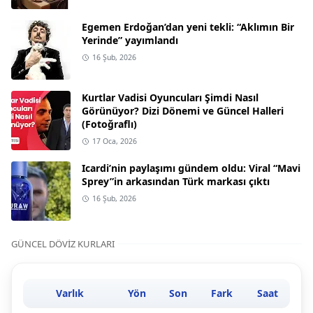
Egemen Erdoğan’dan yeni tekli: “Aklımın Bir
Yerinde” yayımlandı
16 Şub, 2026
Kurtlar Vadisi Oyuncuları Şimdi Nasıl
Görünüyor? Dizi Dönemi ve Güncel Halleri
(Fotoğraflı)
17 Oca, 2026
Icardi’nin paylaşımı gündem oldu: Viral “Mavi
Sprey”in arkasından Türk markası çıktı
16 Şub, 2026
GÜNCEL DÖVIZ KURLARI
Varlık
Yön
Son
Fark
Saat