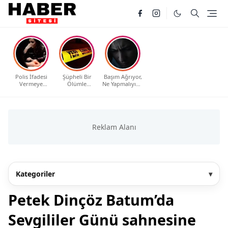
Polis İfadesi
Şüpheli Bir
Başım Ağrıyor,
Vermeye
Ölümle
Ne Yapmalıyım?
Çağrıldım, Ne
Karşılaştım, Ne
Evde Etkili ve
Yapmalıyım?
Yapmalıyım?
Güvenli
Haklarınız ve
Yöntemler
Bilmeniz
Gerekenler
Kategoriler
▾
Petek Dinçöz Batum’da
Sevgililer Günü sahnesine