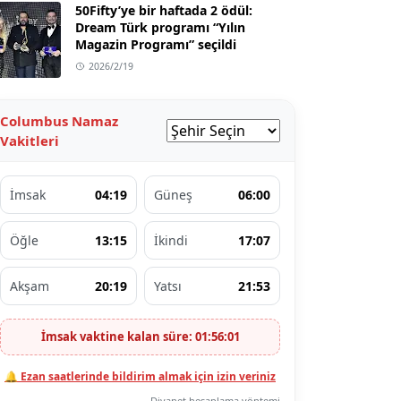
50Fifty’ye bir haftada 2 ödül:
Dream Türk programı “Yılın
Magazin Programı” seçildi
2026/2/19
Columbus Namaz
Vakitleri
İmsak
04:19
Güneş
06:00
Öğle
13:15
İkindi
17:07
Akşam
20:19
Yatsı
21:53
İmsak vaktine kalan süre: 01:56:00
🔔 Ezan saatlerinde bildirim almak için izin veriniz
Diyanet hesaplama yöntemi