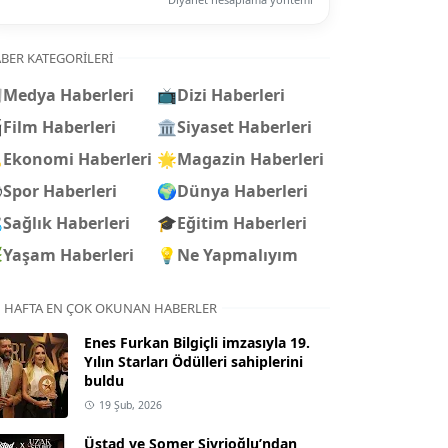
BER KATEGORILERI

Medya Haberleri
📺
Dizi Haberleri

Film Haberleri
🏛️
Siyaset Haberleri

Ekonomi Haberleri
🌟
Magazin Haberleri
⚽
Spor Haberleri
🌍
Dünya Haberleri

Sağlık Haberleri
🎓
Eğitim Haberleri

Yaşam Haberleri
💡
Ne Yapmalıyım
 HAFTA EN ÇOK OKUNAN HABERLER
Enes Furkan Bilgiçli imzasıyla 19.
Yılın Starları Ödülleri sahiplerini
buldu
19 Şub, 2026
Üstad ve Somer Sivrioğlu’ndan