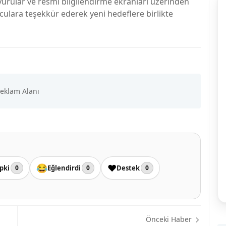
urular ve resmi bilgilendirme ekranları üzerinden
nculara teşekkür ederek yeni hedeflere birlikte
😂
❤️
pki
Eğlendirdi
Destek
0
0
0
Önceki Haber