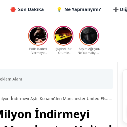
🔴
Son Dakika
💡
Ne Yapmalıyım?
➕ Diğ
Polis İfadesi
Şüpheli Bir
Başım Ağrıyor,
Vermeye
Ölümle
Ne Yapmalıyım?
Çağrıldım, Ne
Karşılaştım, Ne
Evde Etkili ve
Yapmalıyım?
Yapmalıyım?
Güvenli
Haklarınız ve
Yöntemler
Bilmeniz
Gerekenler
 İndirmeyi Aştı: Konami’den Manchester United Efsaneli Kutlama Kampanyası
Milyon İndirmeyi