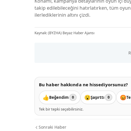
Konami, kampanya detaylarının oyun içi duy
takip edilebileceğini hatırlatırken, tüm oyu
ilerlediklerinin altını çizdi.
Kaynak: (BYZHA) Beyaz Haber Ajansı
Bu haber hakkında ne hissediyorsunuz?
👍
😮
😡
Beğendim
Şaşırttı
Te
0
0
Tek bir tepki seçebilirsiniz.
Sonraki Haber