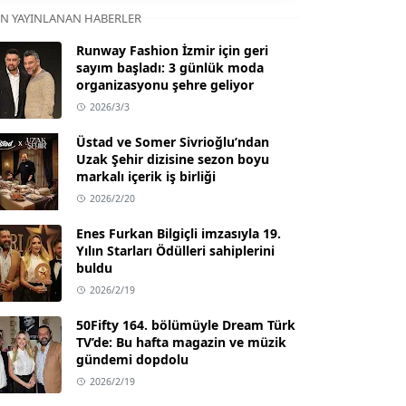
N YAYINLANAN HABERLER
Runway Fashion İzmir için geri
sayım başladı: 3 günlük moda
organizasyonu şehre geliyor
2026/3/3
Üstad ve Somer Sivrioğlu’ndan
Uzak Şehir dizisine sezon boyu
markalı içerik iş birliği
2026/2/20
Enes Furkan Bilgiçli imzasıyla 19.
Yılın Starları Ödülleri sahiplerini
buldu
2026/2/19
50Fifty 164. bölümüyle Dream Türk
TV’de: Bu hafta magazin ve müzik
gündemi dopdolu
2026/2/19