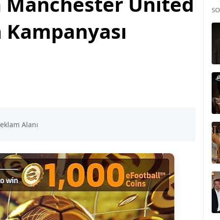
n Manchester United
SO
a Kampanyası