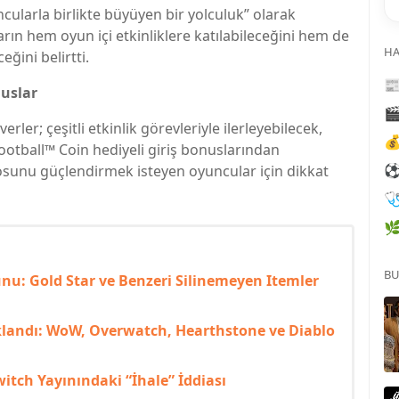
cularla birlikte büyüyen bir yolculuk” olarak
rın hem oyun içi etkinliklere katılabileceğini hem de
HA
eğini belirtti.

nuslar

r; çeşitli etkinlik görevleriyle ilerleyebilecek,

ootball™ Coin hediyeli giriş bonuslarından
osunu güçlendirmek isteyen oyuncular için dikkat


BU
u: Gold Star ve Benzeri Silinemeyen Itemler
klandı: WoW, Overwatch, Hearthstone ve Diablo
itch Yayınındaki “İhale” İddiası